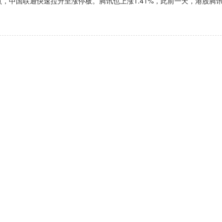
，中国联通快速拉升至涨停板。腾讯也上涨1.41%，此前一天，港股腾