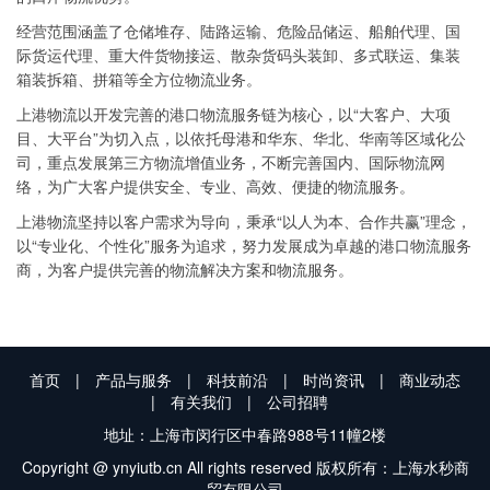
经营范围涵盖了仓储堆存、陆路运输、危险品储运、船舶代理、国
际货运代理、重大件货物接运、散杂货码头装卸、多式联运、集装
箱装拆箱、拼箱等全方位物流业务。
上港物流以开发完善的港口物流服务链为核心，以“大客户、大项
目、大平台”为切入点，以依托母港和华东、华北、华南等区域化公
司，重点发展第三方物流增值业务，不断完善国内、国际物流网
络，为广大客户提供安全、专业、高效、便捷的物流服务。
上港物流坚持以客户需求为导向，秉承“以人为本、合作共赢”理念，
以“专业化、个性化”服务为追求，努力发展成为卓越的港口物流服务
商，为客户提供完善的物流解决方案和物流服务。
首页
|
产品与服务
|
科技前沿
|
时尚资讯
|
商业动态
|
有关我们
|
公司招聘
地址：上海市闵行区中春路988号11幢2楼
Copyright @ ynyiutb.cn All rights reserved 版权所有：上海水秒商
贸有限公司