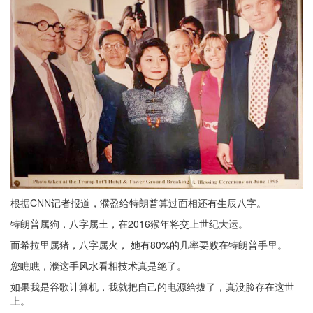
根据CNN记者报道，濮盈给特朗普算过面相还有生辰八字。
特朗普属狗，八字属土，在2016猴年将交上世纪大运。
而希拉里属猪，八字属火， 她有80%的几率要败在特朗普手里。
您瞧瞧，濮这手风水看相技术真是绝了。
如果我是谷歌计算机，我就把自己的电源给拔了，真没脸存在这世
上。