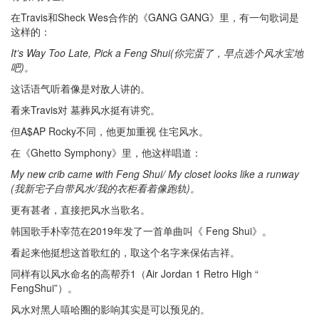
在Travis和Sheck Wes合作的《GANG GANG》里，有一句歌词是
这样的：
It’s Way Too Late, Pick a Feng Shui(你完蛋了，早点选个风水宝地
吧)。
这话语气听着像是对敌人讲的。
看来Travis对 墓葬风水挺有讲究。
但A$AP Rocky不同，他更加重视 住宅风水。
在《Ghetto Symphony》里，他这样唱道：
My new crib came with Feng Shui/ My closet looks like a runway
(我新宅子自带风水/我的衣柜看着像跑轨)。
更有甚者，直接把风水当歌名。
韩国歌手朴宰范在2019年发了一首单曲叫《 Feng Shui》。
看起来他挺想这首歌红的，取这个名字来保佑吉祥。
同样有以风水命名的高帮乔1（Air Jordan 1 Retro High “
FengShui”）。
风水对黑人嘻哈圈的影响其实是可以预见的。