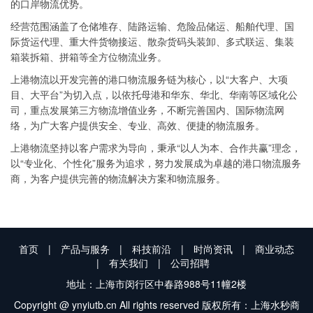
的口岸物流优势。
经营范围涵盖了仓储堆存、陆路运输、危险品储运、船舶代理、国
际货运代理、重大件货物接运、散杂货码头装卸、多式联运、集装
箱装拆箱、拼箱等全方位物流业务。
上港物流以开发完善的港口物流服务链为核心，以“大客户、大项
目、大平台”为切入点，以依托母港和华东、华北、华南等区域化公
司，重点发展第三方物流增值业务，不断完善国内、国际物流网
络，为广大客户提供安全、专业、高效、便捷的物流服务。
上港物流坚持以客户需求为导向，秉承“以人为本、合作共赢”理念，
以“专业化、个性化”服务为追求，努力发展成为卓越的港口物流服务
商，为客户提供完善的物流解决方案和物流服务。
首页
|
产品与服务
|
科技前沿
|
时尚资讯
|
商业动态
|
有关我们
|
公司招聘
地址：上海市闵行区中春路988号11幢2楼
Copyright @ ynyiutb.cn All rights reserved 版权所有：上海水秒商