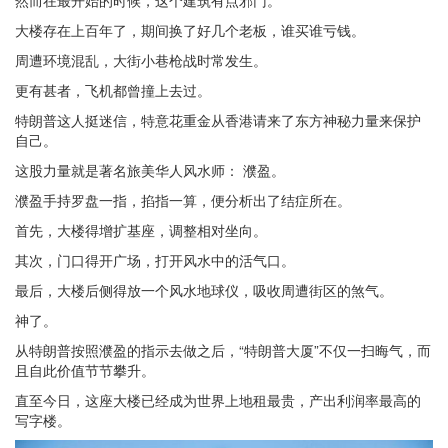
然而在最开始的时候，这个建筑有点邪门。
大楼存在上百年了，期间换了好几个老板，谁买谁亏钱。
周遭环境混乱，大街小巷枪战时常发生。
更有甚者，飞机都曾撞上去过。
特朗普这人挺迷信，特意花重金从香港请来了东方神秘力量来保护
自己。
这股力量就是著名旅美华人风水师： 濮盈。
濮盈手持罗盘一指，掐指一算，便分析出了结症所在。
首先，大楼得增扩基座，调整相对坐向。
其次，门口得开广场，打开风水中的活气口。
最后，大楼后侧得放一个风水地球仪，吸收周遭街区的煞气。
神了。
从特朗普按照濮盈的指示去做之后，“特朗普大厦”不仅一扫晦气，而
且自此价值节节攀升。
直至今日，这座大楼已经成为世界上地租最贵，产出利润率最高的
写字楼。