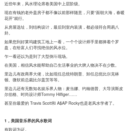
近些年来，风水理论席卷美国中上层阶级。
现在有钱的老外盖房子都不像以前那样随意，只要“面朝大海，春暖
花开”就行。
从房屋选址，到结构设计，最后到室内装潢，都必须符合周易八
卦。
如果您到好莱坞建筑工地上一看，一个个设计师手里都捧着个罗
盘，在给富人们寻找绝佳的风水位。
乍一看还以为是到了大型倒斗现场。
在美国，相信风水能帮助自己生活事业的大牌人物决不在少数。
里边儿有政商界大佬，比如现任总统特朗普、卸任总统比尔克林
顿、微软前总裁比尔盖茨等等。
里边儿还有无数知名娱乐界人物：麦当娜、约翰德普、大导演斯皮
尔伯格、时尚设计师Tommy Hilfiger……
甚至你最爱的 Travis Scott和 A$AP Rocky也是老风水学者了。
1，美国音乐界的风水歌词
有歌词为证。